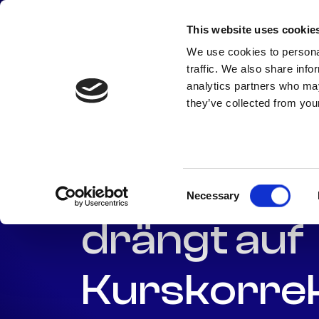
Zum
Inhalt
This website uses cookie
springen
We use cookies to personal
traffic. We also share info
analytics partners who may
they’ve collected from your
KI-Branche
Consent
Necessary
Selection
drängt auf
Kurskorre