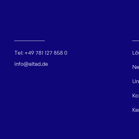
Tel:
+49 781 127 858 0
Lö
info@aitad.de
Ne
Un
Ko
Ka