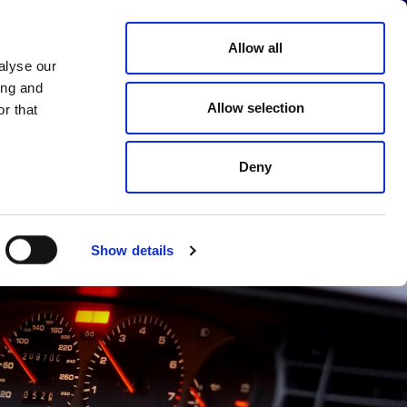
Sprache
Allow all
HMEN
KARRIERE
KONTAKT
auswählen
alyse our
ing and
Allow selection
r that
Deny
Show details