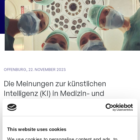
OFFENBURG, 22. NOVEMBER 2023
Die Meinungen zur künstlichen
Intelligenz (KI) in Medizin- und
Pharmaindustrie schwanken zwischen
Begeisterung und Skepsis,
insbesondere hinsichtlich der noch
This website uses cookies
schwer vorstellbaren Auswirkungen
We use cookies to personalise content and ads, to