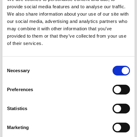
des Megatrends. Während einige den
provide social media features and to analyse our traffic.
technologischen Fortschritt begrüßen,
We also share information about your use of our site with
fürchten andere, von Maschinen
our social media, advertising and analytics partners who
ersetzt zu werden.
may combine it with other information that you’ve
provided to them or that they’ve collected from your use
of their services.
Wie so oft ist die Wurzel dieser Ängste jedoch
mangelndes Wissen über die „neue“ Technologie. Denn
Consent
obwohl die Integration von KI in unserem Alltag längst
Necessary
Selection
Realität ist, ist die Technologie noch nicht so weit
fortgeschritten, menschliche Arbeitskräfte vollständig zu
ersetzen. Es ist fraglich, ob es überhaupt jemals so weit
Preferences
kommen wird, zeigt die Geschichte doch, dass die
Einführung neuer Technologien zwar zum Wegfall – aber
Statistics
immer auch zur Entstehung neuer Arbeitsplätze geführt
hat. Es steht jedoch außer Frage, dass künstliche
Intelligenz viele Branchen von Grund auf revolutionieren
Marketing
wird, darunter die Medizin- und Pharmaindustrie.