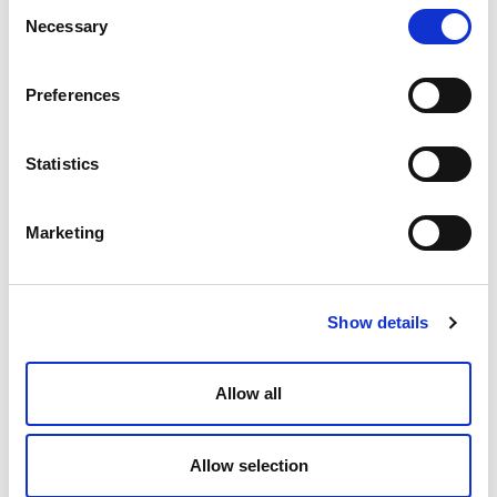
Consent
Entwicklungsprozesse von der Datenerfassung bis
Necessary
Selection
zur Serienreife für Automobilindustrie,
Haushaltsgeräte und Maschinenbau. Software und
Preferences
Hardware.
Data Science: Aufbau von
Statistics
Datenakquisitionskonzepten, Aufbau von
Datenbanken und Auswertung bzw. Vorverarbeitung
der Daten für die Machine-Learning-Modelle auf
Marketing
eigenen Trainingsservern.
EMS: automatisierte Platinen-Kleinserienproduktion
samt Serientestung. KIs werden über Nacht
Show details
entwickelt und Platinen können so innerhalb weniger
Stunden produziert werden.
Allow all
Precompliance und Labor: Durchführung von Vortests
(z.B. EMV) und Lebensdauertests mit eigenen
Allow selection
Simulations- und Testsystemen.