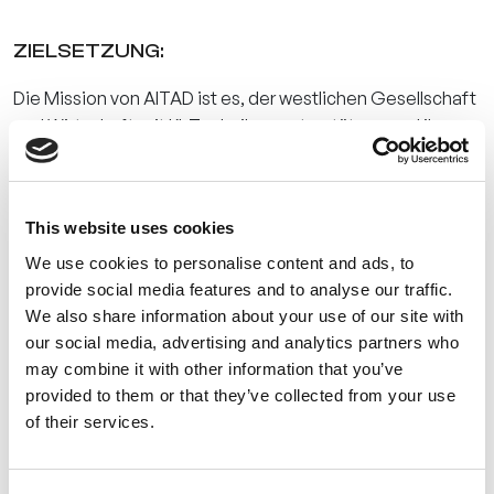
ZIELSETZUNG:
Die Mission von AITAD ist es, der westlichen Gesellschaft
und Wirtschaft mit KI-Technik zu unterstützen und ihnen
so zu einer starken Position im globalen Wettbewerb zu
verhelfen.
Die Hürden bei der Einführung KI-basierter Lösungen als
This website uses cookies
Full-Stack-Anbieter reduzieren.
We use cookies to personalise content and ads, to
ARBEITSBEREICHE:
provide social media features and to analyse our traffic.
We also share information about your use of our site with
Embedded-KI: intelligente Sensorik mit rein lokaler
our social media, advertising and analytics partners who
und autarker KI vor Ort, die sehr große, tiefgehende
may combine it with other information that you’ve
Datenmengen zwecks User Interaction,
provided to them or that they’ve collected from your use
vorausschauende Wartung und funktionalen
of their services.
Innovationen auswertet, klassifiziert und prädiktiert.
Embedded Engineering: Komplette