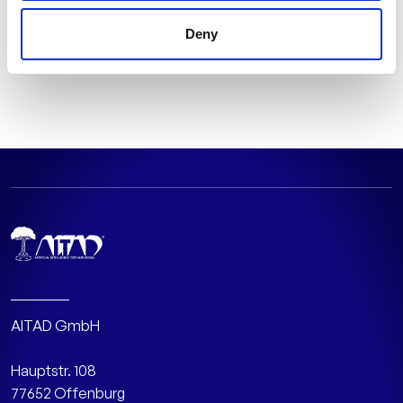
Lesen Sie das gesamte Profil sowie was hinter Predictive
Deny
Maintenance von Antriebssträngen mit Embedded-KI
steckt auf
AEEmobility.de
AITAD GmbH
Hauptstr. 108
77652 Offenburg