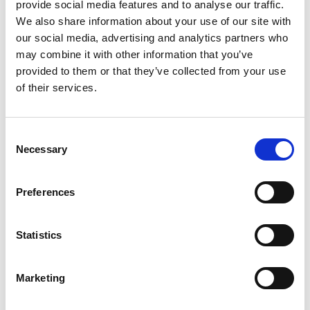
Commerce de détail
provide social media features and to analyse our traffic.
We also share information about your use of our site with
Prévention du vol conforme à la protection des
our social media, advertising and analytics partners who
données sans caméras – détecte les
may combine it with other information that you’ve
comportements suspects et protège contre les
provided to them or that they’ve collected from your use
pertes sans porter atteinte à la vie privée des
of their services.
clients.
Consent
Necessary
Selection
Robotique
Preferences
Surveillance des articulations des bras de robots
afin de prédire les pannes à un stade précoce.
Statistics
Optimisation de la pression de préhension des
pinces automatiques en fonction du matériau à
saisir.
Marketing