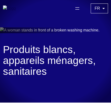
Skip
Choisir
to
une
content
langue
Produits blancs,
appareils ménagers,
sanitaires