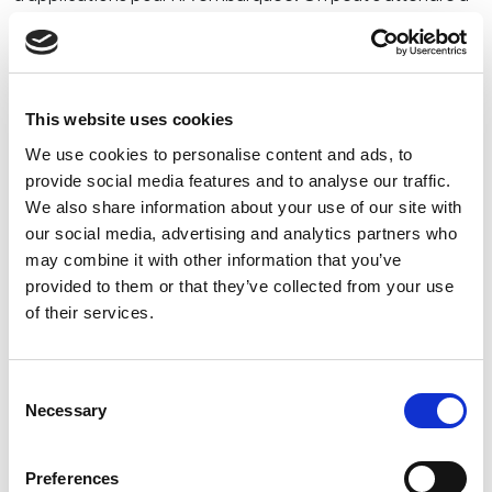
ce que de nombreux secteurs misent davantage sur les
capteurs d’IA en 2024.
La maintenance prédictive/préventive (P/PM), en
This website uses cookies
particulier, continue de gagner en importance dans la
concurrence mondiale, notamment par rapport à l’Asie et
We use cookies to personalise content and ads, to
à ses modèles d’entreprise de services compétitifs.
provide social media features and to analyse our traffic.
We also share information about your use of our site with
Le manque de personnel qualifié et la protection des
our social media, advertising and analytics partners who
données favorisent l’IA embarquée.
may combine it with other information that you’ve
provided to them or that they’ve collected from your use
Dans le secteur de la santé, l’IA embarquée contribuera à
of their services.
de nombreux progrès, notamment pour améliorer le
bien-être des patients.
Consent
Les domaines d’application de l’IA embarquée sont
Necessary
Selection
multiples : on trouve des possibilités d’utilisation dans
presque toutes les industries, que ce soit dans la
technique médicale, la construction mécanique, les
Preferences