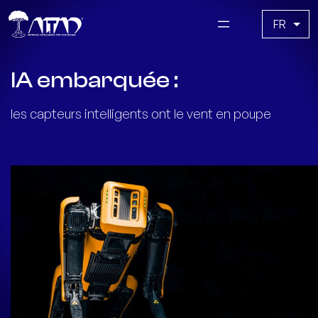
Skip
Choisir
to
une
content
langue
IA embarquée :
les capteurs intelligents ont le vent en poupe